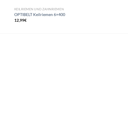
KEILRIEMEN UND ZAHNRIEMEN
KEILRIEMEN UND ZAHN
OPTIBELT Keilriemen 6×400
Continental Keilriem
12,99
€
10,00
€