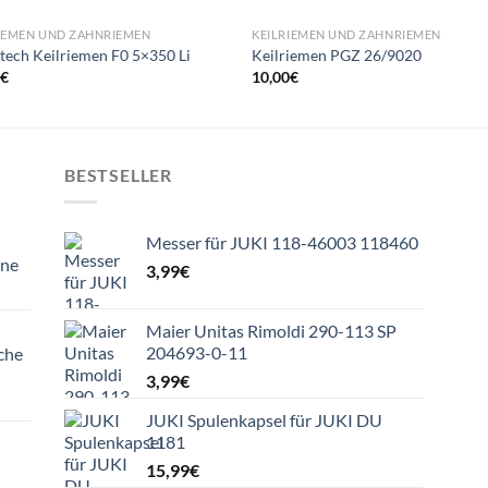
IEMEN UND ZAHNRIEMEN
KEILRIEMEN UND ZAHNRIEMEN
tech Keilriemen F0 5×350 Li
Keilriemen PGZ 26/9020
9
€
10,00
€
BESTSELLER
Messer für JUKI 118-46003 118460
ine
3,99
€
Maier Unitas Rimoldi 290-113 SP
204693-0-11
che
3,99
€
JUKI Spulenkapsel für JUKI DU
1181
15,99
€