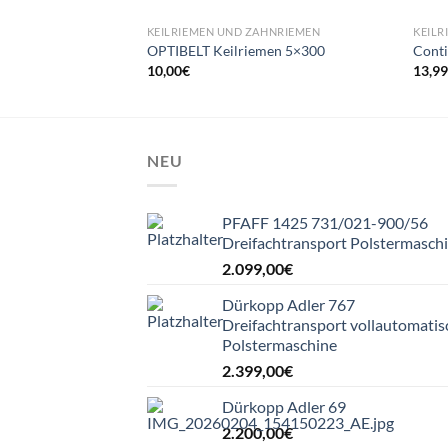
KEILRIEMEN UND ZAHNRIEMEN
KEILR
OPTIBELT Keilriemen 5×300
Conti
10,00
€
13,9
NEU
PFAFF 1425 731/021-900/56
Dreifachtransport Polstermasch
2.099,00
€
Dürkopp Adler 767
Dreifachtransport vollautomatis
Polstermaschine
2.399,00
€
Dürkopp Adler 69
2.200,00
€