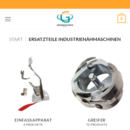
Zum
Inhalt
springen
0
START
/
ERSATZTEILE INDUSTRIENÄHMASCHINEN
EINFASSAPPARAT
GREIFER
8 PRODUKTE
70 PRODUKTE