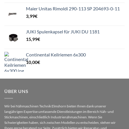
Maier Unitas Rimoldi 290-113 SP 204693-0-11
3,99
€
JUKI Spulenkapsel für JUKI DU 1181
15,99
€
Continental Keilriemen 6x300
10,00
€
ÜBER UNS
Wir bei Nähmaschinen Technik Elmshorn bieten Ihnen dank unserer
langjährigen Expertise umfassende Dienstleistungen im Bereich Näh- und
Stickmaschinen, einschließlich Industrienähmaschinen. Wenn Sie
Schwierigkeiten haben, sich zwischen Modellen zu entscheiden, stehen wir
Ihnen gerne beratend zur Seite. Zusätzlich bieten wir Reparatur- und