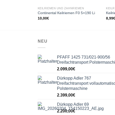
KEILRIEMEN UND ZAHNRIEMEN
KEIL
Continental Keilriemen F0 5×190 Li
Keil
10,00
€
8,99
NEU
PFAFF 1425 731/021-900/56
Dreifachtransport Polstermasch
2.099,00
€
Dürkopp Adler 767
Dreifachtransport vollautomatis
Polstermaschine
2.399,00
€
Dürkopp Adler 69
2.200,00
€