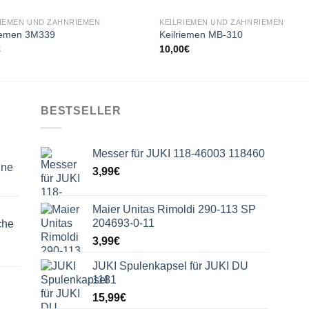
RIEMEN UND ZAHNRIEMEN
KEILRIEMEN UND ZAHNRIEMEN
riemen 3M339
Keilriemen MB-310
€
10,00
€
BESTSELLER
Messer für JUKI 118-46003 118460
ine
3,99
€
Maier Unitas Rimoldi 290-113 SP
204693-0-11
che
3,99
€
JUKI Spulenkapsel für JUKI DU
1181
15,99
€