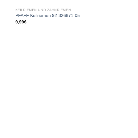
KEILRIEMEN UND ZAHNRIEMEN
KEILRIEMEN UND ZAH
PFAFF Keilriemen 92-326871-05
Keilriemen MB-450
9,99
€
9,99
€