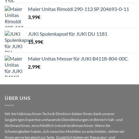
Maier Unitas Rimoldi 290-113 SP 204693-0-11
3,99
€
JUKI Spulenkapsel für JUKI DU 1181
15,99
€
Maier Unitas Messer für JUKI B4118-804-00C
2,99
€
ÜBER UNS
Wir bei Nähmaschinen Technik Elmshorn bieten Ihnen dank unserer
langjährigen Expertise umfassende Dienstleistungen im Bereich Näh- und
Stickmaschinen, einschließlich Industrienähmaschinen. Wenn Sie
Schwierigkeiten haben, sich zwischen Modellen zu entscheiden, stehen wir
Ihnen gerne beratend zur Seite. Zusätzlich bieten wir Reparatur- und