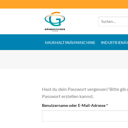
Zum
Inhalt
springen
Suchen
nach:
HAUSHALTSNÄHMASCHINE
INDUSTRIENÄ
Hast du dein Passwort vergessen? Bitte gib 
Passwort erstellen kannst.
Erforderlic
Benutzername oder E-Mail-Adresse
*