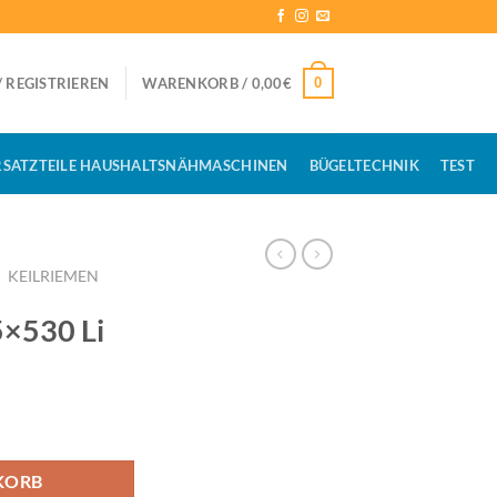
0
 REGISTRIEREN
WARENKORB /
0,00
€
RSATZTEILE HAUSHALTSNÄHMASCHINEN
BÜGELTECHNIK
TEST
/
KEILRIEMEN
5×530 Li
KORB