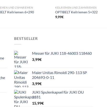
IEMEN UND ZAHNRIEMEN
KEILRIEMEN UND ZAHNRIEMEN
BELT Keilriemen 6×290
OPTIBELT Keilriemen 5×322
€
9,99
€
BESTSELLER
Messer für JUKI 118-46003 118460
ine
3,99
€
Maier Unitas Rimoldi 290-113 SP
204693-0-11
che
3,99
€
JUKI Spulenkapsel für JUKI DU
1181
15,99
€