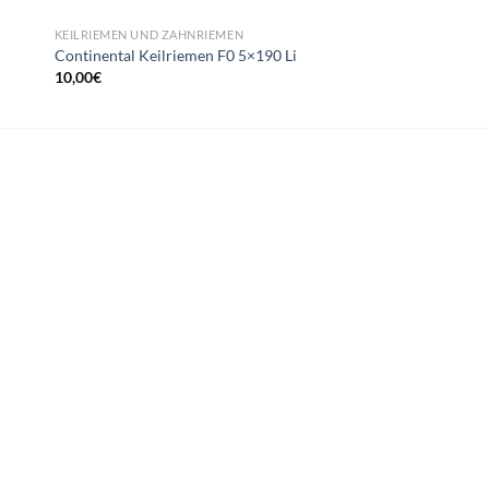
KEILRIEMEN UND ZAHNRIEMEN
KEILRIEMEN UND ZAHN
Continental Keilriemen F0 5×190 Li
OPTIBELT Keilrieme
10,00
€
9,99
€