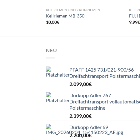
KEILRIEMEN UND ZAHNRIEMEN
KEILR
Keilriemen MB-350
FUJI 
10,00
€
9,99
NEU
PFAFF 1425 731/021-900/56
Dreifachtransport Polstermasch
2.099,00
€
Dürkopp Adler 767
Dreifachtransport vollautomatis
Polstermaschine
2.399,00
€
Dürkopp Adler 69
2.200,00
€