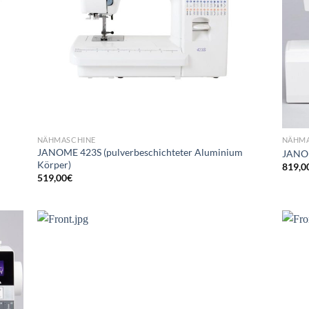
NÄHMASCHINE
NÄHMA
JANOME 423S (pulverbeschichteter Aluminium
JANOM
Körper)
819,0
519,00
€