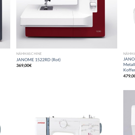
NÄHMASCHINE
NÄHMA
JANOM
JANOME 1522RD (Rot)
Metall
369,00
€
Koffe
479,0