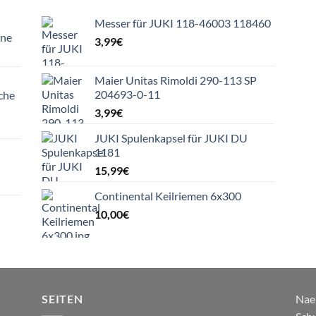
Messer für JUKI 118-46003 118460
ine
3,99
€
Maier Unitas Rimoldi 290-113 SP
204693-0-11
che
3,99
€
JUKI Spulenkapsel für JUKI DU
1181
15,99
€
Continental Keilriemen 6x300
10,00
€
SEITEN
Nae