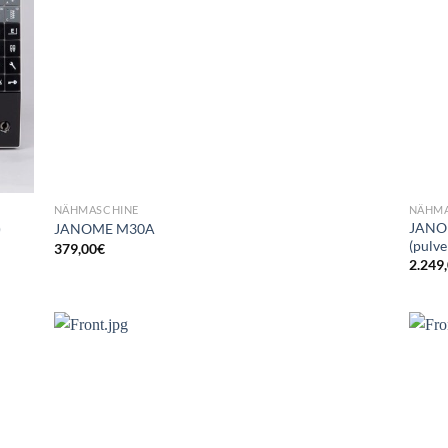
NÄHMASCHINE
NÄHMA
JANOM
)
JANOME M30A
(pulv
379,00
€
2.249