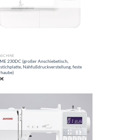
SCHINE
E 230DC (großer Anschiebetisch,
stichplatte, Nähfußdruckverstellung, feste
rhaube)
0
€