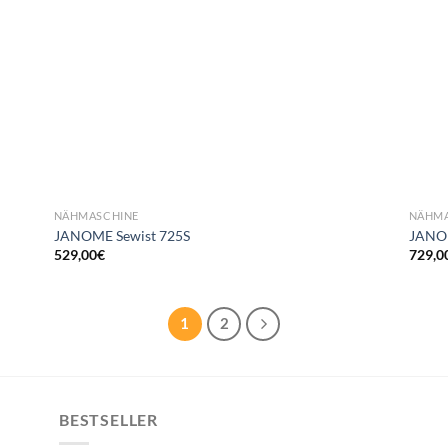
NÄHMASCHINE
NÄHMA
JANOME Sewist 725S
JANO
529,00
€
729,0
1
2
BESTSELLER