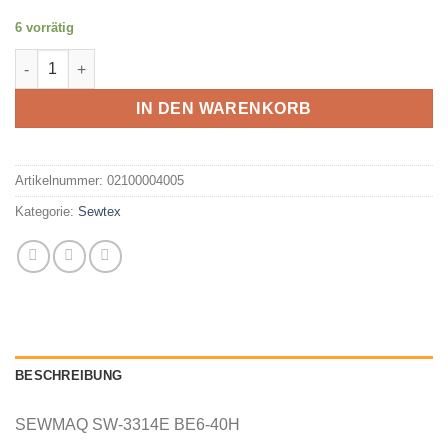
6 vorrätig
SEWMAQ SW-3314E 2-Nadel 4-Faden Overlock Industrienähma
IN DEN WARENKORB
Artikelnummer:
02100004005
Kategorie:
Sewtex
BESCHREIBUNG
SEWMAQ SW-3314E BE6-40H