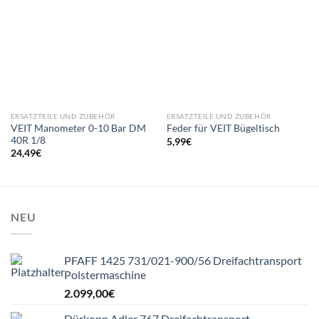
ERSATZTEILE UND ZUBEHÖR
ERSATZTEILE UND ZUBEHÖR
VEIT Manometer 0-10 Bar DM
Feder für VEIT Bügeltisch
40R 1/8
5,99
€
24,49
€
NEU
PFAFF 1425 731/021-900/56 Dreifachtransport
Polstermaschine
2.099,00
€
Dürkopp Adler 767 Dreifachtransport