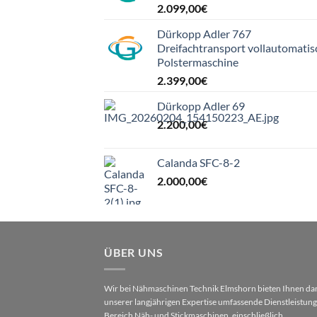
2.099,00
€
Dürkopp Adler 767
Dreifachtransport vollautomatis
Polstermaschine
2.399,00
€
Dürkopp Adler 69
2.200,00
€
Calanda SFC-8-2
2.000,00
€
ÜBER UNS
Wir bei Nähmaschinen Technik Elmshorn bieten Ihnen da
unserer langjährigen Expertise umfassende Dienstleistun
Bereich Näh- und Stickmaschinen, einschließlich