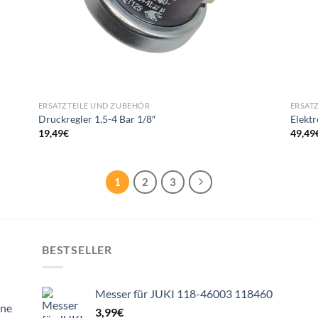
ERSATZTEILE UND ZUBEHÖR
ERSAT
Druckregler 1,5-4 Bar 1/8″
Elekt
19,49
€
49,49
1
2
3
BESTSELLER
Messer für JUKI 118-46003 118460
ine
3,99
€