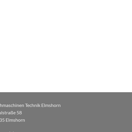
hmaschinen Technik Elmshorn
ulstraße 58
35 Elmshorn