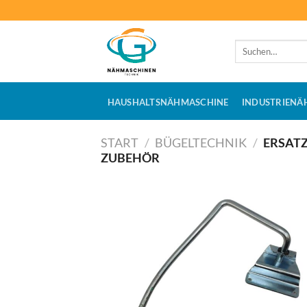
Zum
Inhalt
springen
Suchen
nach:
HAUSHALTSNÄHMASCHINE
INDUSTRIENÄ
START
/
BÜGELTECHNIK
/
ERSATZ
ZUBEHÖR