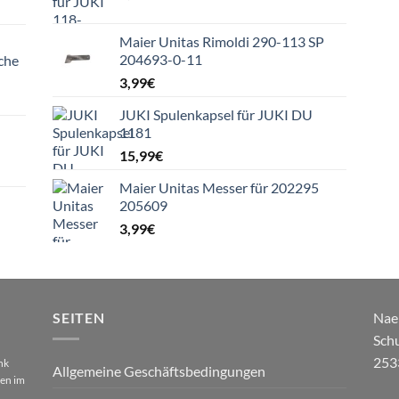
Maier Unitas Rimoldi 290-113 SP
204693-0-11
che
3,99
€
JUKI Spulenkapsel für JUKI DU
1181
15,99
€
Maier Unitas Messer für 202295
205609
3,99
€
SEITEN
Nae
Sch
253
nk
Allgemeine Geschäftsbedingungen
gen im