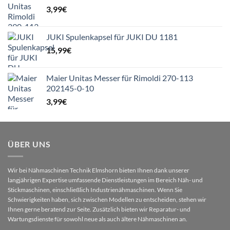
3,99
€
JUKI Spulenkapsel für JUKI DU 1181
15,99
€
Maier Unitas Messer für Rimoldi 270-113
202145-0-10
3,99
€
ÜBER UNS
Wir bei Nähmaschinen Technik Elmshorn bieten Ihnen dank unserer
langjährigen Expertise umfassende Dienstleistungen im Bereich Näh- und
Stickmaschinen, einschließlich Industrienähmaschinen. Wenn Sie
Schwierigkeiten haben, sich zwischen Modellen zu entscheiden, stehen wir
Ihnen gerne beratend zur Seite. Zusätzlich bieten wir Reparatur- und
Wartungsdienste für sowohl neue als auch ältere Nähmaschinen an.