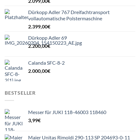
2.099,00
€
Dürkopp Adler 767 Dreifachtransport
vollautomatische Polstermaschine
2.399,00
€
Dürkopp Adler 69
2.200,00
€
Calanda SFC-8-2
2.000,00
€
BESTSELLER
Messer für JUKI 118-46003 118460
3,99
€
Maier Unitas Rimoldi 290-113 SP 204693-0-11