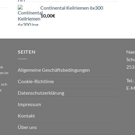
Continental Keilriemen 6x300
10,00
€
SEITEN
Nae
Sch
253
nk
Allgemeine Geschäftsbedingungen
gen im
Tel.
Cookie-Richtlinie
 sich
E-M
e
Datenschutzerklärung
Impressum
Kontakt
Über uns