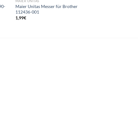
MAIER UNITAS
MAIER UNITAS
90-
Maier Unitas Messer für Brother
Maier Unitas Messer 
112436-001
112 passend für 209
2-00
1,99
€
24,49
€