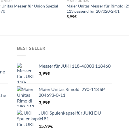
 UNITAS
MAIER UNITAS
 Unitas Messer für Union Spezial
Maier Unitas Messer für Rimoldi 2
570
113 passend für 207020-2-01
€
5,99
€
BESTSELLER
Messer für JUKI 118-46003 118460
ine
3,99
€
Maier Unitas Rimoldi 290-113 SP
204693-0-11
che
3,99
€
JUKI Spulenkapsel für JUKI DU
1181
15,99
€