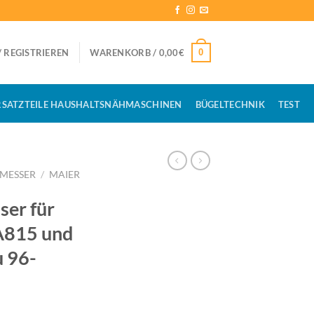
0
 REGISTRIEREN
WARENKORB /
0,00
€
RSATZTEILE HAUSHALTSNÄHMASCHINEN
BÜGELTECHNIK
TEST
MESSER
/
MAIER
ser für
A815 und
 96-