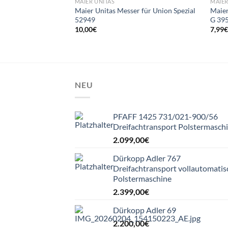
MAIER UNITAS
MAIER
Maier Unitas Messer für Union Spezial
Maier
52949
G 39
10,00
€
7,99
NEU
PFAFF 1425 731/021-900/56
Dreifachtransport Polstermasch
2.099,00
€
Dürkopp Adler 767
Dreifachtransport vollautomatis
Polstermaschine
2.399,00
€
Dürkopp Adler 69
2.200,00
€