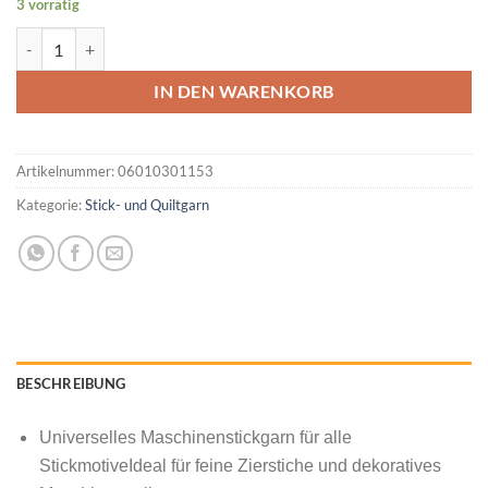
3 vorrätig
MADEIRA Rayon No 40 200M Farbe Tawny Tan Farbcode 1055 Menge
IN DEN WARENKORB
Artikelnummer:
06010301153
Kategorie:
Stick- und Quiltgarn
BESCHREIBUNG
Universelles Maschinenstickgarn für alle
StickmotiveIdeal für feine Zierstiche und dekoratives