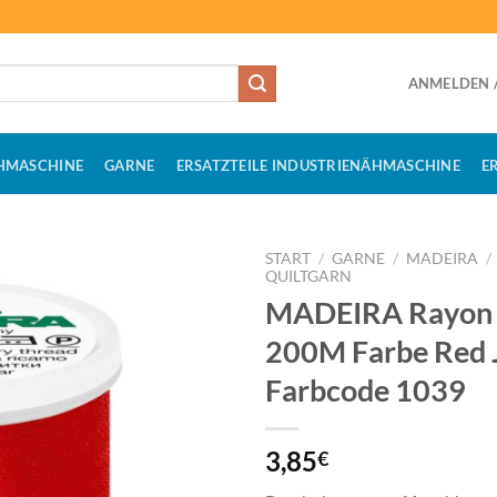
ANMELDEN /
HMASCHINE
GARNE
ERSATZTEILE INDUSTRIENÄHMASCHINE
E
START
/
GARNE
/
MADEIRA
/
QUILTGARN
MADEIRA Rayon 
200M Farbe Red 
Farbcode 1039
3,85
€