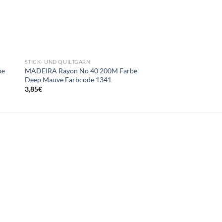
STICK- UND QUILTGARN
STICK- UND QUILTGAR
be
MADEIRA Rayon No 40 200M Farbe
MADEIRA Rayon No 
Deep Mauve Farbcode 1341
Avocado Farbcode 1
3,85
€
3,85
€