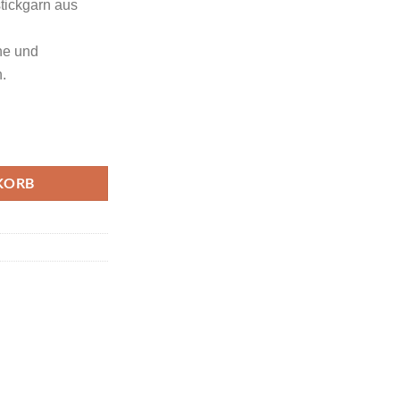
tickgarn aus
che und
.
e Red Jubilee Farbcode 1039 Menge
KORB