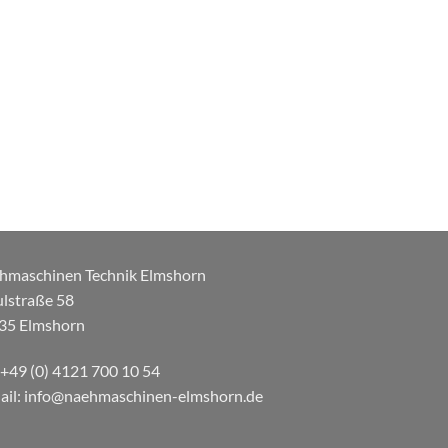
hmaschinen Technik Elmshorn
ulstraße 58
35 Elmshorn
: +49 (0) 4121 700 10 54
ail: info@naehmaschinen-elmshorn.de