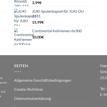
3,99
€
JUKI Spulenkapsel für JUKI DU
1181
15,99
€
Continental Keilriemen 6x300
10,00
€
SEITEN
Nae
Sch
253
nk
Allgemeine Geschäftsbedingungen
gen im
Tel.
Cookie-Richtlinie
 sich
E-M
e
Datenschutzerklärung