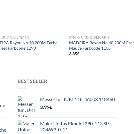
- UND QUILTGARN
STICK- UND QUILTGARN
IRA Rayon No 40 200M Farbe
MADEIRA Rayon No 40 200M Far
Teal Farbcode 1293
Mauve Farbcode 1108
€
3,85
€
BESTSELLER
Messer für JUKI 118-46003 118460
ine
3,99
€
Maier Unitas Rimoldi 290-113 SP
204693-0-11
che