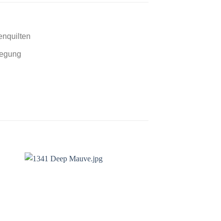
enquilten
legung