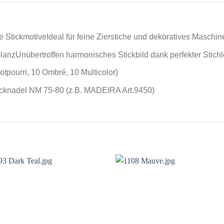
e StickmotiveIdeal für feine Zierstiche und dekoratives Maschin
lanzUnübertroffen harmonisches Stickbild dank perfekter Stich
tpourri, 10 Ombré, 10 Multicolor)
cknadel NM 75-80 (z.B. MADEIRA Art.9450)