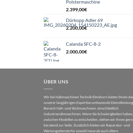
Polstermaschine
2.399,00
€
Dürkopp Adler 69
2.200,00
€
Calanda SFC-8-2
2.000,00
€
ÜBER UNS
Wir bei Nähmaschinen Technik Elmshorn bieten Ihnen da
unserer langjährigen Expertise umfassende Dienstleistun
Bereich Näh- und Stickmaschinen, einschließlich
Industrienähmaschinen. Wenn Sie Schwierigkeiten haben,
zwischen Modellen zu entscheiden, stehen wir Ihnen gern
beratend zur Seite. Zusätzlich bieten wir Reparatur- und
Wartungsdienste für sowohl neue als auch ältere