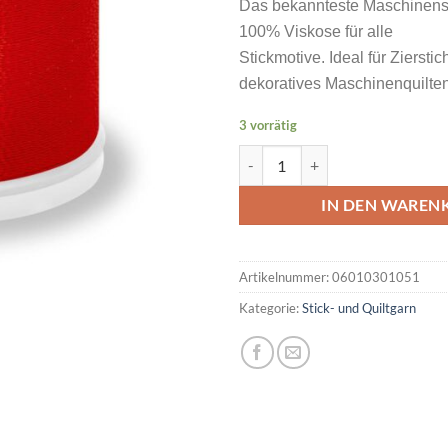
Das bekannteste Maschinens
100% Viskose für alle
Stickmotive. Ideal für Ziersti
dekoratives Maschinenquilten
3 vorrätig
MADEIRA Rayon No 40 200M Farb
IN DEN WAREN
Artikelnummer:
06010301051
Kategorie:
Stick- und Quiltgarn