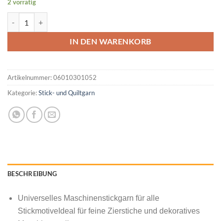
2 vorrätig
MADEIRA Rayon No 40 200M Farbe Dark Peach Farbcode 1020 Men
IN DEN WARENKORB
Artikelnummer:
06010301052
Kategorie:
Stick- und Quiltgarn
BESCHREIBUNG
Universelles Maschinenstickgarn für alle
StickmotiveIdeal für feine Zierstiche und dekoratives