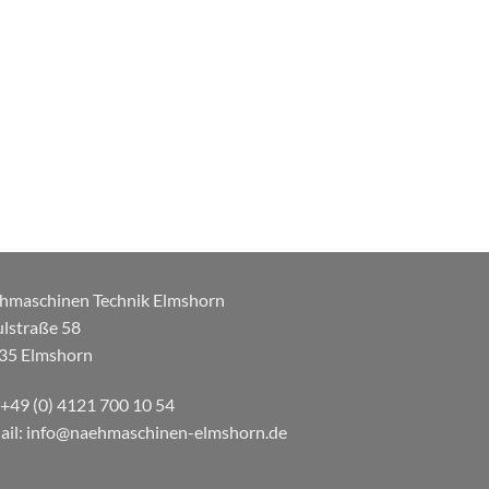
hmaschinen Technik Elmshorn
ulstraße 58
35 Elmshorn
: +49 (0) 4121 700 10 54
ail: info@naehmaschinen-elmshorn.de