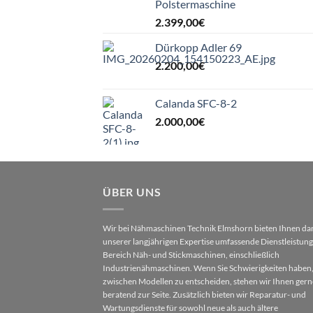
Polstermaschine
2.399,00
€
Dürkopp Adler 69
2.200,00
€
Calanda SFC-8-2
2.000,00
€
ÜBER UNS
Wir bei Nähmaschinen Technik Elmshorn bieten Ihnen da
unserer langjährigen Expertise umfassende Dienstleistun
Bereich Näh- und Stickmaschinen, einschließlich
Industrienähmaschinen. Wenn Sie Schwierigkeiten haben,
zwischen Modellen zu entscheiden, stehen wir Ihnen gern
beratend zur Seite. Zusätzlich bieten wir Reparatur- und
Wartungsdienste für sowohl neue als auch ältere