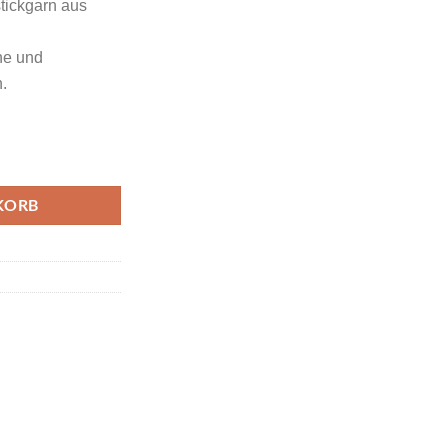
tickgarn aus
che und
.
e Nile Green Farbcode 1377 Menge
KORB