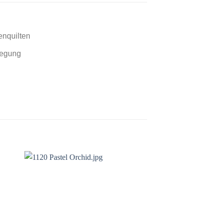
enquilten
legung