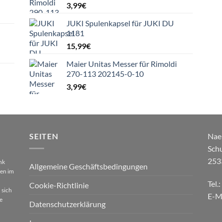
3,99
€
JUKI Spulenkapsel für JUKI DU
1181
15,99
€
Maier Unitas Messer für Rimoldi
270-113 202145-0-10
3,99
€
SEITEN
Nae
Sch
253
nk
Allgemeine Geschäftsbedingungen
gen im
Tel.
Cookie-Richtlinie
 sich
E-M
e
Datenschutzerklärung