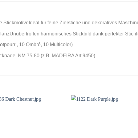
e StickmotiveIdeal für feine Zierstiche und dekoratives Maschin
lanzUnübertroffen harmonisches Stickbild dank perfekter Stich
tpourri, 10 Ombré, 10 Multicolor)
cknadel NM 75-80 (z.B. MADEIRA Art.9450)