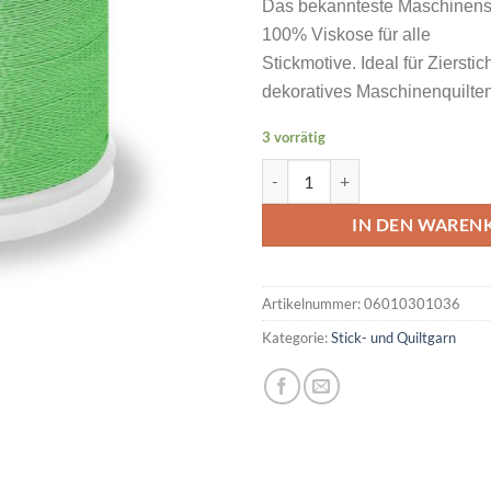
Das bekannteste Maschinens
100% Viskose für alle
Stickmotive. Ideal für Ziersti
dekoratives Maschinenquilten
3 vorrätig
MADEIRA Rayon No 40 200M Farb
IN DEN WAREN
Artikelnummer:
06010301036
Kategorie:
Stick- und Quiltgarn