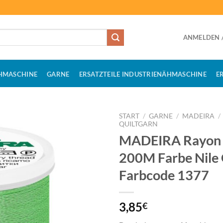
ANMELDEN /
HMASCHINE
GARNE
ERSATZTEILE INDUSTRIENÄHMASCHINE
E
START
/
GARNE
/
MADEIRA
/
QUILTGARN
MADEIRA Rayon 
200M Farbe Nile
Farbcode 1377
3,85
€