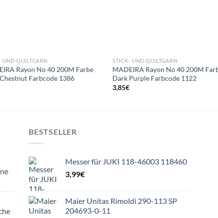
- UND QUILTGARN
STICK- UND QUILTGARN
IRA Rayon No 40 200M Farbe
MADEIRA Rayon No 40 200M Far
Chestnut Farbcode 1386
Dark Purple Farbcode 1122
€
3,85
€
BESTSELLER
Messer für JUKI 118-46003 118460
ine
3,99
€
Maier Unitas Rimoldi 290-113 SP
204693-0-11
che