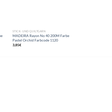
STICK- UND QUILTGARN
STICK- UND QUILTGAR
be
MADEIRA Rayon No 40 200M Farbe
MADEIRA Rayon No 
Pastel Orchid Farbcode 1120
Wine Farbcode 1035
3,85
€
3,85
€