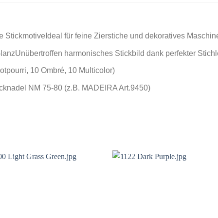
e StickmotiveIdeal für feine Zierstiche und dekoratives Maschin
lanzUnübertroffen harmonisches Stickbild dank perfekter Stich
tpourri, 10 Ombré, 10 Multicolor)
cknadel NM 75-80 (z.B. MADEIRA Art.9450)