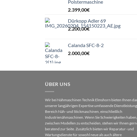
Polstermaschine
2.399,00
€
Dürkopp Adler 69
2.200,00
€
Calanda SFC-8-2
2.000,00
€
ÜBER UNS
Wir bei Nähmaschinen Technik Elmshorn bieten Ihnen da
unserer langjährigen Expertise umfassende Dienstleistun
Bereich Näh- und Stickmaschinen, einschließlich
Industrienähmaschinen. Wenn Sie Schwierigkeiten haben,
zwischen Modellen zu entscheiden, stehen wir Ihnen gern
beratend zur Seite. Zusätzlich bieten wir Reparatur- und
Wartungsdienste für sowohl neue als auch ältere