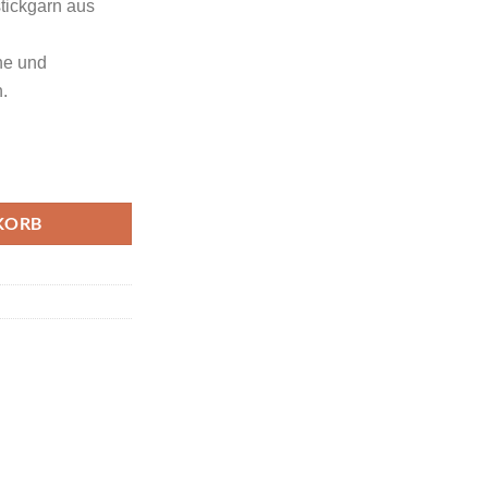
tickgarn aus
che und
.
e Coral Brown Teal Farbcode 2144 Menge
KORB