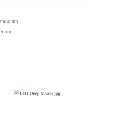
enquilten
legung