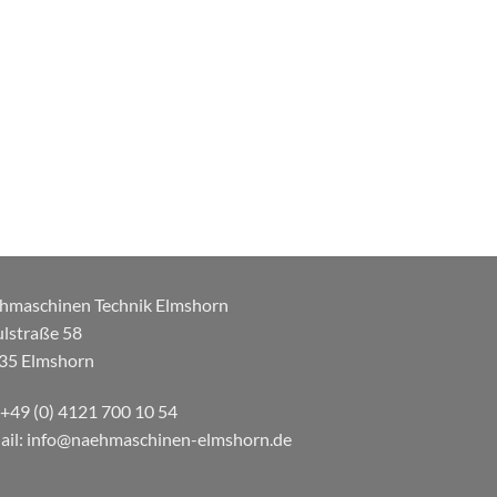
hmaschinen Technik Elmshorn
ulstraße 58
35 Elmshorn
: +49 (0) 4121 700 10 54
ail: info@naehmaschinen-elmshorn.de