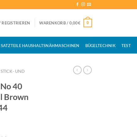
0
 REGISTRIEREN
WARENKORB /
0,00
€
RSATZTEILE HAUSHALTSNÄHMASCHINEN
BÜGELTECHNIK
TEST
STICK- UND
No 40
l Brown
44