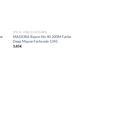
STICK- UND QUILTGARN
STICK- UND QUILTGAR
be
MADEIRA Rayon No 40 200M Farbe
MADEIRA Rayon No 
Deep Mauve Farbcode 1341
Avocado Farbcode 1
3,85
€
3,85
€