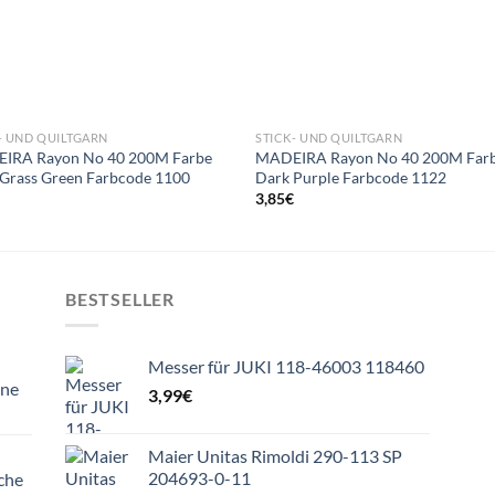
- UND QUILTGARN
STICK- UND QUILTGARN
IRA Rayon No 40 200M Farbe
MADEIRA Rayon No 40 200M Far
 Grass Green Farbcode 1100
Dark Purple Farbcode 1122
€
3,85
€
BESTSELLER
Messer für JUKI 118-46003 118460
ine
3,99
€
Maier Unitas Rimoldi 290-113 SP
204693-0-11
che