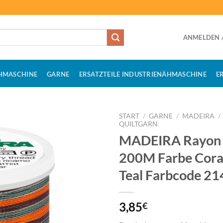
ANMELDEN /
HMASCHINE
GARNE
ERSATZTEILE INDUSTRIENÄHMASCHINE
E
START
/
GARNE
/
MADEIRA
/
QUILTGARN
MADEIRA Rayon 
200M Farbe Cora
Teal Farbcode 21
3,85
€