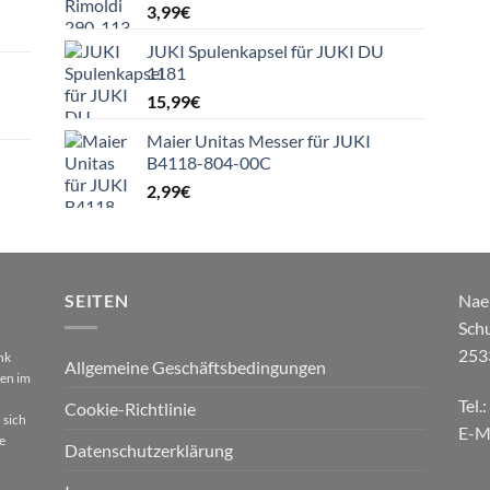
3,99
€
JUKI Spulenkapsel für JUKI DU
1181
15,99
€
Maier Unitas Messer für JUKI
B4118-804-00C
2,99
€
SEITEN
Nae
Sch
253
nk
Allgemeine Geschäftsbedingungen
gen im
Tel.
Cookie-Richtlinie
 sich
E-M
e
Datenschutzerklärung