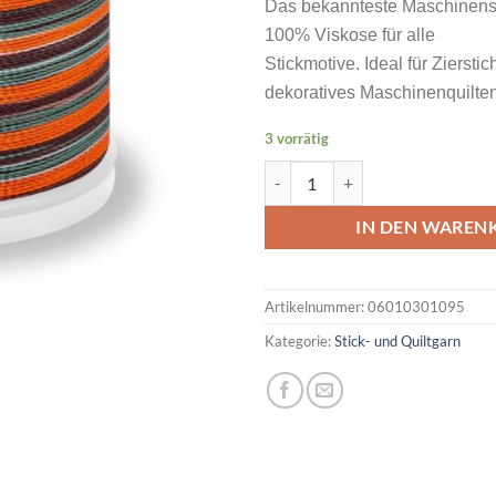
Das bekannteste Maschinens
100% Viskose für alle
Stickmotive. Ideal für Ziersti
dekoratives Maschinenquilten
3 vorrätig
MADEIRA Rayon No 40 200M Farb
IN DEN WAREN
Artikelnummer:
06010301095
Kategorie:
Stick- und Quiltgarn