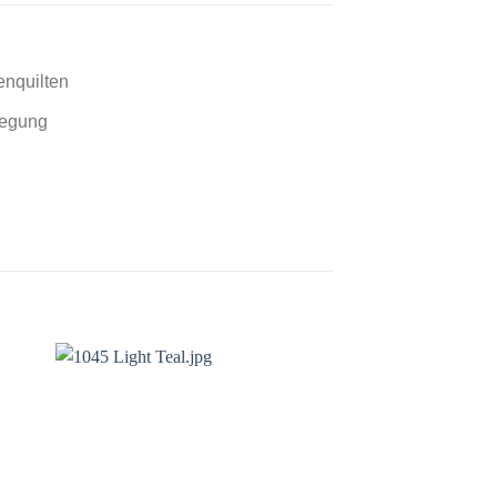
enquilten
legung