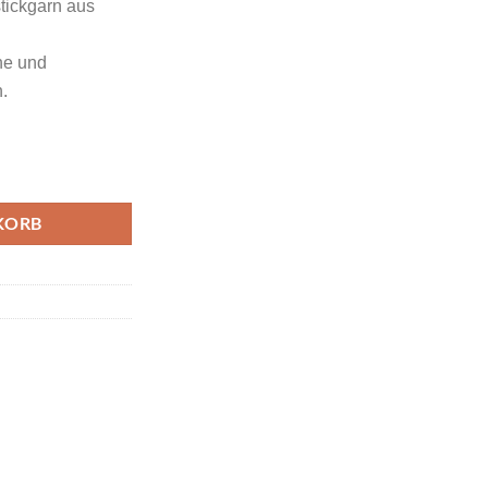
tickgarn aus
che und
.
e Aconite Farbcode 2312 Menge
KORB