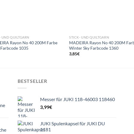
- UND QUILTGARN
STICK- UND QUILTGARN
IRA Rayon No 40 200M Farbe
MADEIRA Rayon No 40 200M Far
 Farbcode 1035
Winter Sky Farbcode 1360
€
3,85
€
BESTSELLER
Messer für JUKI 118-46003 118460
ine
3,99
€
JUKI Spulenkapsel für JUKI DU
1181
che