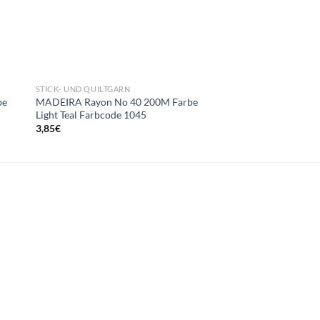
STICK- UND QUILTGARN
STICK- UND QUILTGAR
be
MADEIRA Rayon No 40 200M Farbe
MADEIRA Rayon No 
Light Teal Farbcode 1045
Med Burgundy Farbc
3,85
€
3,85
€