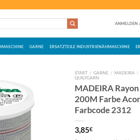
ANMELDEN /
HMASCHINE
GARNE
ERSATZTEILE INDUSTRIENÄHMASCHINE
E
START
/
GARNE
/
MADEIRA
/
QUILTGARN
MADEIRA Rayon 
200M Farbe Acon
Farbcode 2312
3,85
€