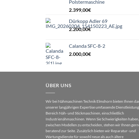
Polstermaschine
2.399,00
€
Dürkopp Adler 69
2.200,00
€
Calanda SFC-8-2
2.000,00
€
ÜBER UNS
Wir bei Nähmaschinen Technik Elmshorn bieten Ihnen da
unserer langjährigen Expertise umfassende Dienstleistun
Bereich Näh- und Stickmaschinen, einschließlich
Industrienähmaschinen. Wenn Sie Schwierigkeiten haben,
zwischen Modellen zu entscheiden, stehen wir Ihnen gern
beratend zur Seite. Zusätzlich bieten wir Reparatur- und
Wartungsdienste für sowohl neue als auch ältere