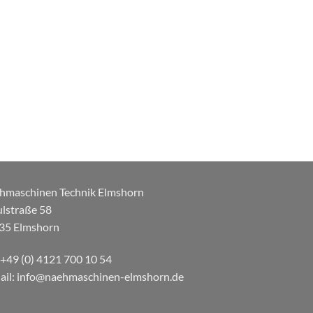
hmaschinen Technik Elmshorn
ulstraße 58
35 Elmshorn
: +49 (0) 4121 700 10 54
ail: info@naehmaschinen-elmshorn.de