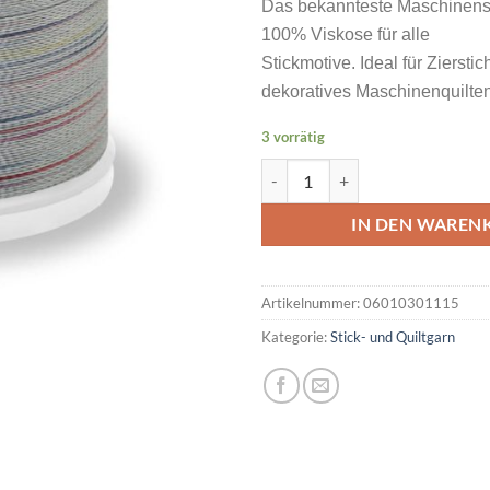
Das bekannteste Maschinens
100% Viskose für alle
Stickmotive. Ideal für Ziersti
dekoratives Maschinenquilten
3 vorrätig
MADEIRA Rayon No 40 200M Farb
IN DEN WAREN
Artikelnummer:
06010301115
Kategorie:
Stick- und Quiltgarn