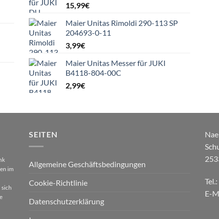
15,99
€
Maier Unitas Rimoldi 290-113 SP
204693-0-11
3,99
€
Maier Unitas Messer für JUKI
B4118-804-00C
2,99
€
SEITEN
Nae
Sch
253
nk
Allgemeine Geschäftsbedingungen
gen im
Tel.
Cookie-Richtlinie
 sich
E-M
e
Datenschutzerklärung