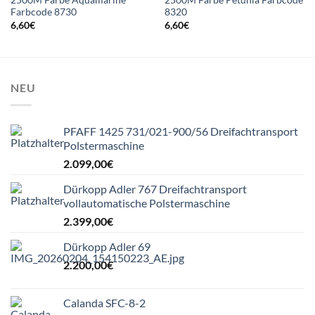
2500M Farbe Aquamarine
2500M Farbe Petunia Farbcode
Farbcode 8730
8320
6,60
€
6,60
€
NEU
PFAFF 1425 731/021-900/56 Dreifachtransport
Polstermaschine
2.099,00
€
Dürkopp Adler 767 Dreifachtransport
vollautomatische Polstermaschine
2.399,00
€
Dürkopp Adler 69
2.200,00
€
Calanda SFC-8-2