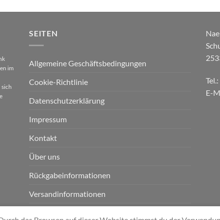
SEITEN
Nae
Sch
253
nk
Allgemeine Geschäftsbedingungen
gen im
Tel.
Cookie-Richtlinie
 sich
E-M
e
Datenschutzerklärung
Impressum
Kontakt
Über uns
Rückgabeinformationen
Versandinformationen
Zahlungsinformationen
s. Durch das Browsen auf dieser Website stimmst du der Verwendu