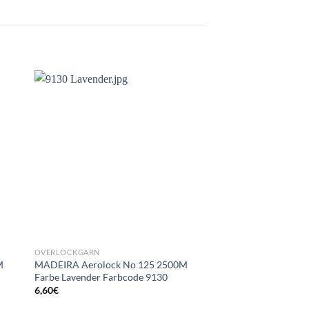
OVERLOCKGARN
OVERLOCKGARN
M
MADEIRA Aerolock No 125 2500M
MADEIRA Aerolock 
Farbe Lavender Farbcode 9130
Farbe Teal Farbcode
6,60
€
6,60
€