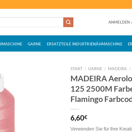
ANMELDEN /
HMASCHINE
GARNE
ERSATZTEILE INDUSTRIENÄHMASCHINE
E
START
/
GARNE
/
MADEIRA
/
MADEIRA Aerolo
125 2500M Farb
Flamingo Farbco
6,60
€
Verwenden Sie für Ihre Kreat