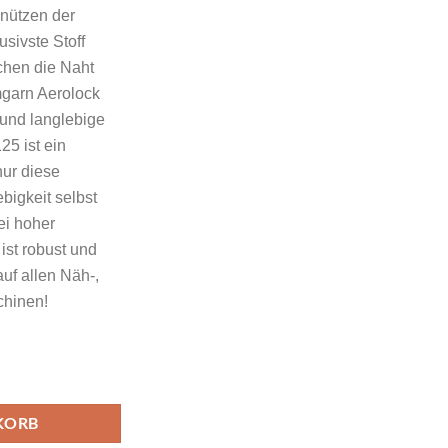
 nützen der
usivste Stoff
chen die Naht
garn Aerolock
 und langlebige
25 ist ein
nur diese
bigkeit selbst
ei hoher
ist robust und
uf allen Näh-,
chinen!
M Farbe Flamingo Farbcode 9917 Menge
KORB