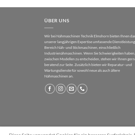
ÜBER UNS
Wir bei Nähmaschinen Technik Elmshorn bieten Ihnen da
unserer langjährigen Expertise umfassende Dienstleistun
Bereich Näh- und Stickmaschinen, einschließlich
Industrienähmaschinen. Wenn Sie Schwierigkeiten haben,
zwischen Modellen zu entscheiden, stehen wir Ihnen gern
beratend zur Seite. Zusätzlich bieten wir Reparatur- und
Wartungsdienste für sowohl neue als auch ältere
Nähmaschinen an.
Diese Seite verwendet Cookies für ein besseres Surferlebni