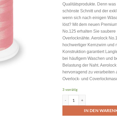
Qualitätsprodukte. Denn was
schönste Schnitt und der exkl
wenn sich nach einigen Wäs
löst? Mit dem neuen Premium
No.125 erhalten Sie saubere
Overlocknähte. Aerolock No.1
hochwertiger Kernzwirn und 
Konstruktion garantiert Langle
bei häufigem Waschen und b
Belastung der Naht. Aerolock 
hervorragend zu verarbeiten a
Overlock- und Coverlockmas
3 vorrätig
MADEIRA Aerolock No 125 2500
IN DEN WAREN