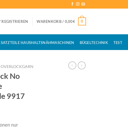
0
 REGISTRIEREN
WARENKORB /
0,00
€
RSATZTEILE HAUSHALTSNÄHMASCHINEN
BÜGELTECHNIK
TEST
OVERLOCKGARN
ck No
e
de 9917
ionen nur