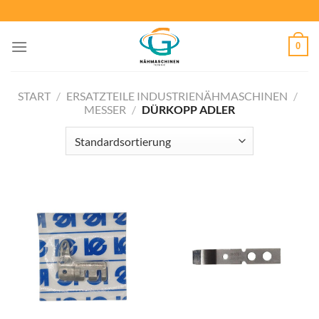
Zum
Inhalt
springen
0
START
/
ERSATZTEILE INDUSTRIENÄHMASCHINEN
/
MESSER
/
DÜRKOPP ADLER