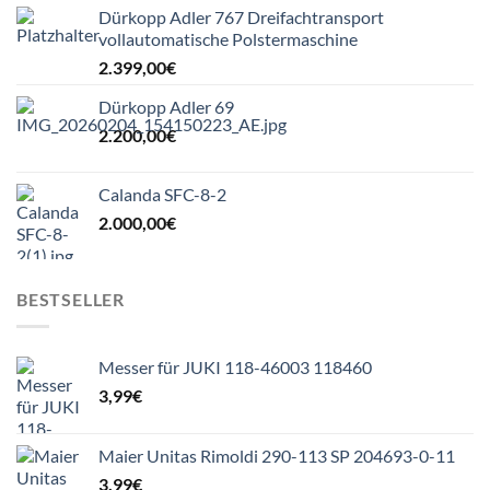
Dürkopp Adler 767 Dreifachtransport
vollautomatische Polstermaschine
2.399,00
€
Dürkopp Adler 69
2.200,00
€
Calanda SFC-8-2
2.000,00
€
BESTSELLER
Messer für JUKI 118-46003 118460
3,99
€
Maier Unitas Rimoldi 290-113 SP 204693-0-11
3,99
€