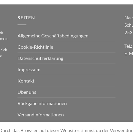
SEITEN
Nae
Sch
253
nk
Allgemeine Geschäftsbedingungen
gen im
Tel.
Cookie-Richtlinie
 sich
E-M
e
Datenschutzerklärung
Impressum
Kontakt
Über uns
Rückgabeinformationen
Versandinformationen
Zahlungsinformationen
s. Durch das Browsen auf dieser Website stimmst du der Verwendu