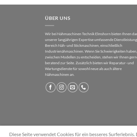
ÜBER UNS
Wir bei Nähmaschinen Technik Elmshorn bieten Ihnen da
unserer langjährigen Expertise umfassende Dienstleistun
Bereich Näh- und Stickmaschinen, einschließlich
Industrienähmaschinen. Wenn Sie Schwierigkeiten haben,
zwischen Modellen zu entscheiden, stehen wir Ihnen gern
beratend zur Seite. Zusätzlich bieten wir Reparatur- und
Wartungsdienste für sowohl neue als auch ältere
Nähmaschinen an.
Diese Seite verwendet Cookies für ein besseres Surferlebni