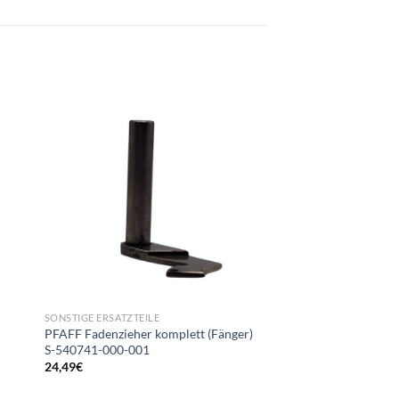
SONSTIGE ERSATZTEILE
SONSTIGE ERSATZTEILE
PFAFF Fadenzieher komplett (Fänger)
Maier Unitas Fänger
S-540741-000-001
JGR1049/2-8
24,49
€
8,99
€