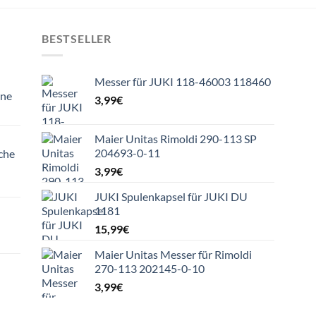
BESTSELLER
Messer für JUKI 118-46003 118460
ine
3,99
€
Maier Unitas Rimoldi 290-113 SP
204693-0-11
che
3,99
€
JUKI Spulenkapsel für JUKI DU
1181
15,99
€
Maier Unitas Messer für Rimoldi
270-113 202145-0-10
3,99
€