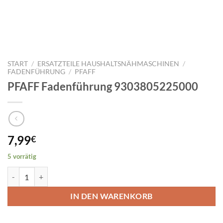
START
/
ERSATZTEILE HAUSHALTSNÄHMASCHINEN
/
FADENFÜHRUNG
/
PFAFF
PFAFF Fadenführung 9303805225000
7,99
€
5 vorrätig
PFAFF Fadenführung 9303805225000 Menge
IN DEN WARENKORB