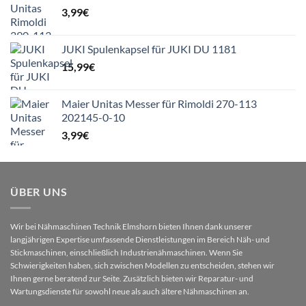
3,99
€
JUKI Spulenkapsel für JUKI DU 1181
15,99
€
Maier Unitas Messer für Rimoldi 270-113
202145-0-10
3,99
€
ÜBER UNS
Wir bei Nähmaschinen Technik Elmshorn bieten Ihnen dank unserer
langjährigen Expertise umfassende Dienstleistungen im Bereich Näh- und
Stickmaschinen, einschließlich Industrienähmaschinen. Wenn Sie
Schwierigkeiten haben, sich zwischen Modellen zu entscheiden, stehen wir
Ihnen gerne beratend zur Seite. Zusätzlich bieten wir Reparatur- und
Wartungsdienste für sowohl neue als auch ältere Nähmaschinen an.