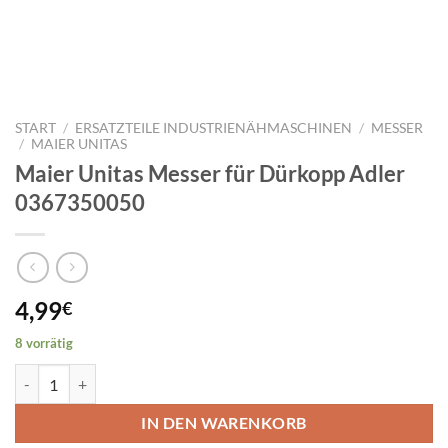
START
/
ERSATZTEILE INDUSTRIENÄHMASCHINEN
/
MESSER
/
MAIER UNITAS
Maier Unitas Messer für Dürkopp Adler
0367350050
4,99
€
8 vorrätig
Maier Unitas Messer für Dürkopp Adler 0367350050 Menge
IN DEN WARENKORB