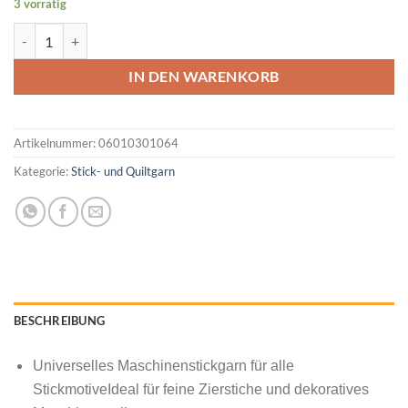
3 vorrätig
MADEIRA Rayon No 40 200M Farbe Rose Farbcode 1186 Menge
IN DEN WARENKORB
Artikelnummer:
06010301064
Kategorie:
Stick- und Quiltgarn
BESCHREIBUNG
Universelles Maschinenstickgarn für alle
StickmotiveIdeal für feine Zierstiche und dekoratives