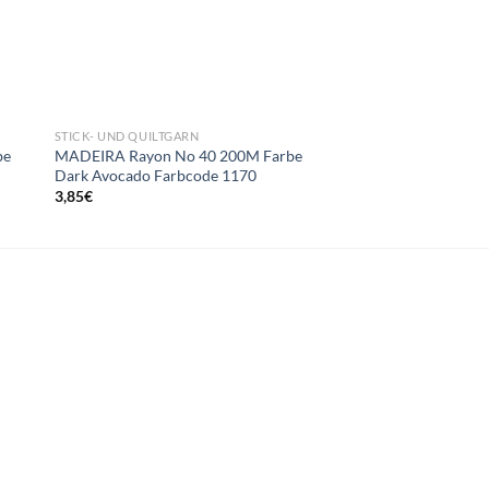
STICK- UND QUILTGARN
STICK- UND QUILTGAR
be
MADEIRA Rayon No 40 200M Farbe
MADEIRA Rayon No 
Dark Avocado Farbcode 1170
Midnight Teal Farbc
3,85
€
3,85
€