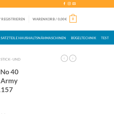
0
 REGISTRIEREN
WARENKORB /
0,00
€
RSATZTEILE HAUSHALTSNÄHMASCHINEN
BÜGELTECHNIK
TEST
STICK- UND
No 40
 Army
1157