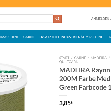
ANMELDEN /
HMASCHINE
GARNE
ERSATZTEILE INDUSTRIENÄHMASCHINE
E
START
/
GARNE
/
MADEIRA
/
QUILTGARN
MADEIRA Rayon 
200M Farbe Med
Green Farbcode 
3,85
€