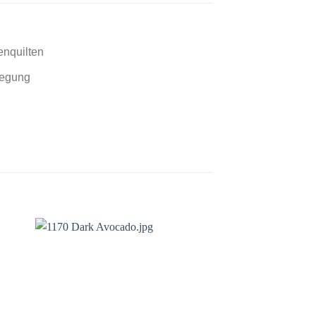
enquilten
legung