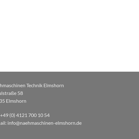
hmaschinen Technik Elmshorn
ulstraße 58
35 Elmshorn
: +49 (0) 4121 700 10 54
ail: info@naehmaschinen-elmshorn.de