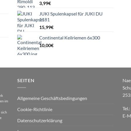
3,99
€
JUKI Spulenkapsel für JUKI DU
1181
15,99
€
Continental Keilriemen 6x300
10,00
€
SEITEN
Nae
Sch
253
nk
Allgemeine Geschäftsbedingungen
gen im
Tel.
Cookie-Richtlinie
 sich
E-M
e
Datenschutzerklärung