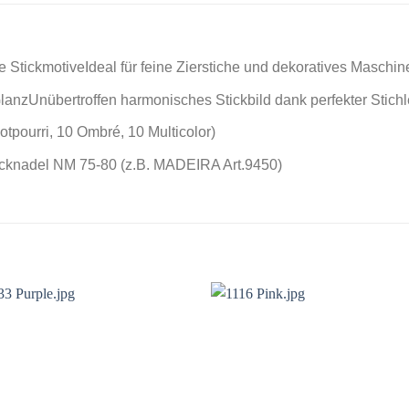
e StickmotiveIdeal für feine Zierstiche und dekoratives Maschin
lanzUnübertroffen harmonisches Stickbild dank perfekter Stich
tpourri, 10 Ombré, 10 Multicolor)
cknadel NM 75-80 (z.B. MADEIRA Art.9450)