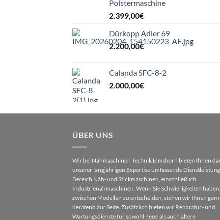
Polstermaschine
2.399,00
€
Dürkopp Adler 69
2.200,00
€
Calanda SFC-8-2
2.000,00
€
ÜBER UNS
Wir bei Nähmaschinen Technik Elmshorn bieten Ihnen da
unserer langjährigen Expertise umfassende Dienstleistun
Bereich Näh- und Stickmaschinen, einschließlich
Industrienähmaschinen. Wenn Sie Schwierigkeiten haben,
zwischen Modellen zu entscheiden, stehen wir Ihnen gern
beratend zur Seite. Zusätzlich bieten wir Reparatur- und
Wartungsdienste für sowohl neue als auch ältere