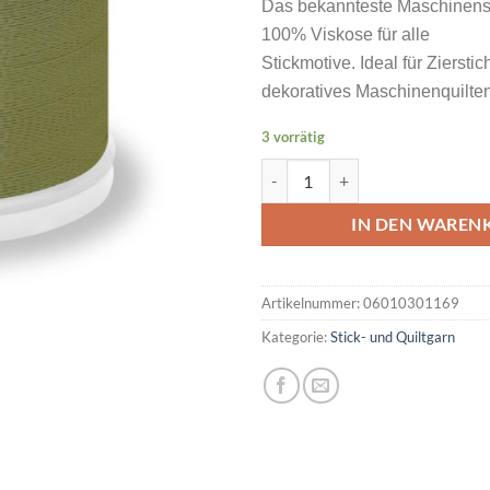
Das bekannteste Maschinens
100% Viskose für alle
Stickmotive. Ideal für Ziersti
dekoratives Maschinenquilten
3 vorrätig
MADEIRA Rayon No 40 200M Far
IN DEN WAREN
Artikelnummer:
06010301169
Kategorie:
Stick- und Quiltgarn