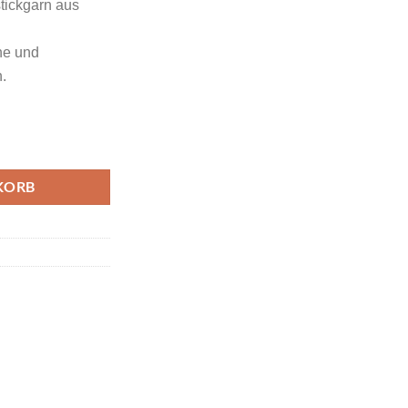
tickgarn aus
che und
.
be Med Army Green Farbcode 1157 Menge
KORB