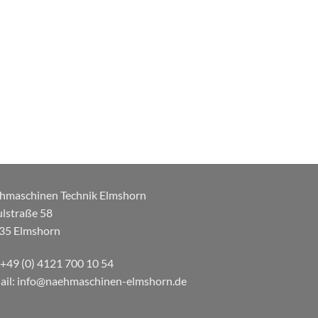
hmaschinen Technik Elmshorn
ulstraße 58
35 Elmshorn
: +49 (0) 4121 700 10 54
ail: info@naehmaschinen-elmshorn.de