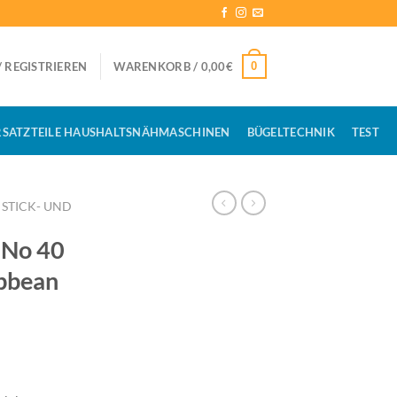
0
 REGISTRIEREN
WARENKORB /
0,00
€
RSATZTEILE HAUSHALTSNÄHMASCHINEN
BÜGELTECHNIK
TEST
STICK- UND
No 40
bbean