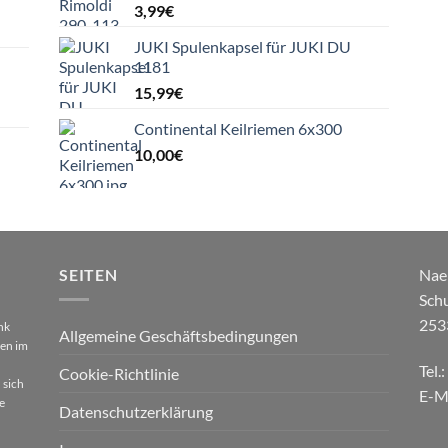
3,99
€
JUKI Spulenkapsel für JUKI DU
1181
15,99
€
Continental Keilriemen 6x300
10,00
€
SEITEN
Nae
Sch
253
nk
Allgemeine Geschäftsbedingungen
gen im
Tel.
Cookie-Richtlinie
 sich
E-M
e
Datenschutzerklärung