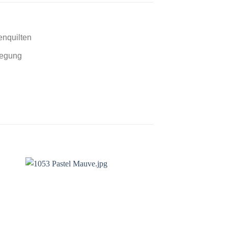
enquilten
legung