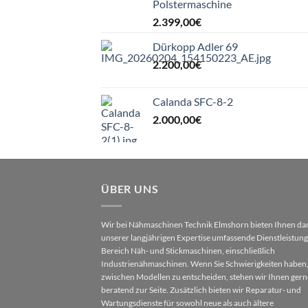
Polstermaschine
2.399,00
€
Dürkopp Adler 69
2.200,00
€
Calanda SFC-8-2
2.000,00
€
ÜBER UNS
Wir bei Nähmaschinen Technik Elmshorn bieten Ihnen da
unserer langjährigen Expertise umfassende Dienstleistun
Bereich Näh- und Stickmaschinen, einschließlich
Industrienähmaschinen. Wenn Sie Schwierigkeiten haben,
zwischen Modellen zu entscheiden, stehen wir Ihnen gern
beratend zur Seite. Zusätzlich bieten wir Reparatur- und
Wartungsdienste für sowohl neue als auch ältere