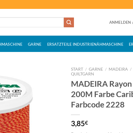
ANMELDEN /
HMASCHINE
GARNE
ERSATZTEILE INDUSTRIENÄHMASCHINE
E
START
/
GARNE
/
MADEIRA
/
QUILTGARN
MADEIRA Rayon 
200M Farbe Cari
Farbcode 2228
3,85
€