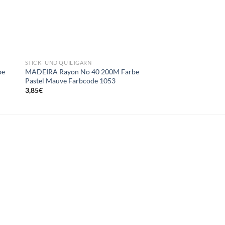
STICK- UND QUILTGARN
STICK- UND QUILTGAR
be
MADEIRA Rayon No 40 200M Farbe
MADEIRA Rayon No 
Pastel Mauve Farbcode 1053
Dark Purple Farbcod
3,85
€
3,85
€