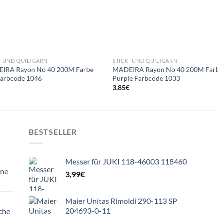
- UND QUILTGARN
STICK- UND QUILTGARN
IRA Rayon No 40 200M Farbe
MADEIRA Rayon No 40 200M Far
Farbcode 1046
Purple Farbcode 1033
€
3,85
€
BESTSELLER
Messer für JUKI 118-46003 118460
ine
3,99
€
Maier Unitas Rimoldi 290-113 SP
204693-0-11
che