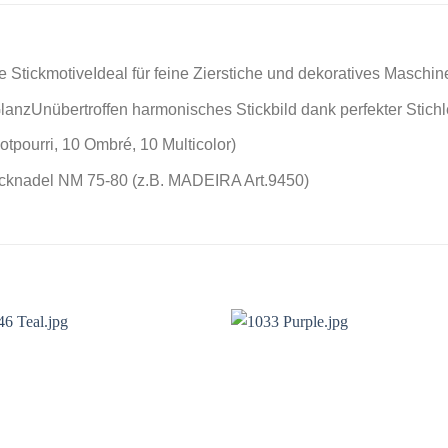
e StickmotiveIdeal für feine Zierstiche und dekoratives Maschin
lanzUnübertroffen harmonisches Stickbild dank perfekter Stich
tpourri, 10 Ombré, 10 Multicolor)
cknadel NM 75-80 (z.B. MADEIRA Art.9450)