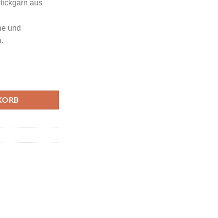
tickgarn aus
che und
.
be Caribbean Farbcode 2228 Menge
KORB