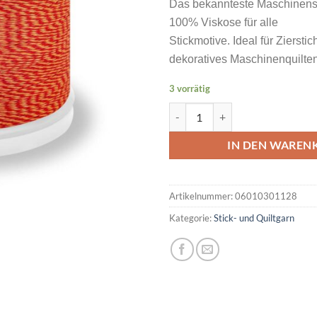
Das bekannteste Maschinens
100% Viskose für alle
Stickmotive. Ideal für Ziersti
dekoratives Maschinenquilten
3 vorrätig
MADEIRA Rayon No 40 200M Far
IN DEN WAREN
Artikelnummer:
06010301128
Kategorie:
Stick- und Quiltgarn