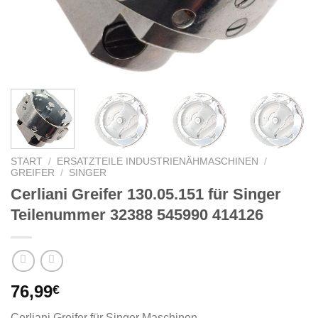
START
/
ERSATZTEILE INDUSTRIENÄHMASCHINEN
/
GREIFER
/
SINGER
Cerliani Greifer 130.05.151 für Singer
Teilenummer 32388 545990 414126
76,99
€
Cerliani Greifer für Singer Maschinen