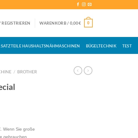
0
 REGISTRIEREN
WARENKORB /
0,00
€
RSATZTEILE HAUSHALTSNÄHMASCHINEN
BÜGELTECHNIK
TEST
HINE
/
BROTHER
cial
E. Wenn Sie große
me gebrauchen