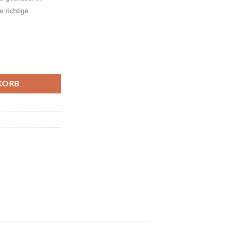
 richtige
nge
KORB