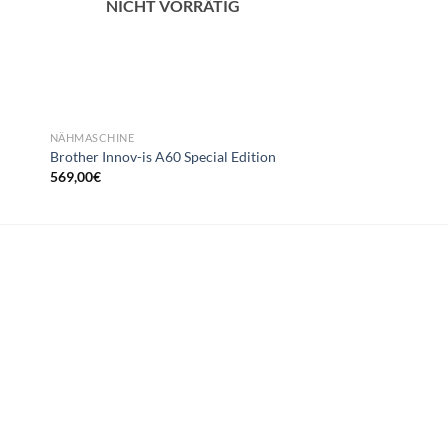
NICHT VORRÄTIG
NÄHMASCHINE
NÄHMASCHINE
Brother Innov-is A60 Special Edition
Brother XN – 1700
569,00
€
149,00
€