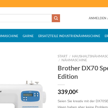
ANMELDEN /
HMASCHINE
GARNE
ERSATZTEILE INDUSTRIENÄHMASCHINE
E
START
/
HAUSHALTSNÄHMASC
/
NÄHMASCHINE
Brother DX70 Spe
Edition
339,00
€
Seien Sie kreativ mit der DX70S
Ideen haben aber keine Proble