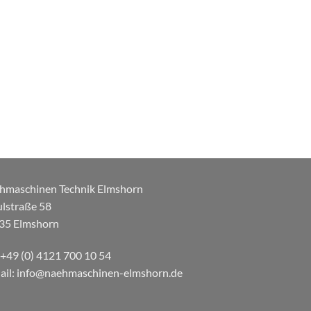
hmaschinen Technik Elmshorn
ulstraße 58
35 Elmshorn
: +49 (0) 4121 700 10 54
ail: info@naehmaschinen-elmshorn.de