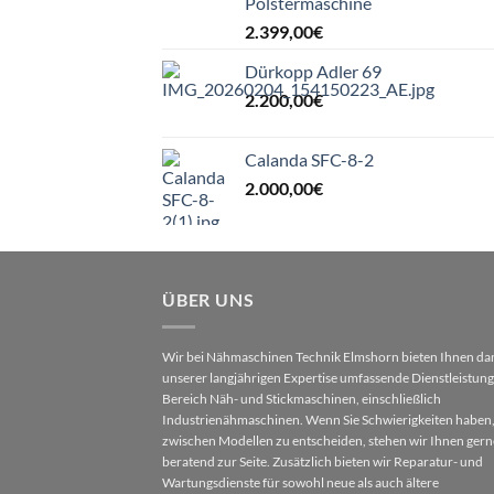
Polstermaschine
2.399,00
€
Dürkopp Adler 69
2.200,00
€
Calanda SFC-8-2
2.000,00
€
ÜBER UNS
Wir bei Nähmaschinen Technik Elmshorn bieten Ihnen da
unserer langjährigen Expertise umfassende Dienstleistun
Bereich Näh- und Stickmaschinen, einschließlich
Industrienähmaschinen. Wenn Sie Schwierigkeiten haben,
zwischen Modellen zu entscheiden, stehen wir Ihnen gern
beratend zur Seite. Zusätzlich bieten wir Reparatur- und
Wartungsdienste für sowohl neue als auch ältere