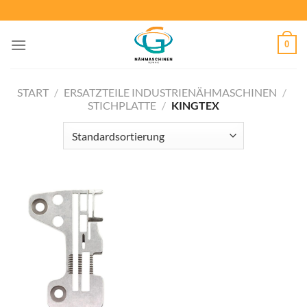
Zum
Inhalt
springen
0
START
/
ERSATZTEILE INDUSTRIENÄHMASCHINEN
/
STICHPLATTE
/
KINGTEX