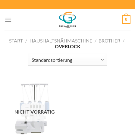
Zum
Inhalt
springen
0
START
/
HAUSHALTSNÄHMASCHINE
/
BROTHER
/
OVERLOCK
NICHT VORRÄTIG